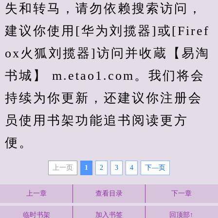
失和转马，请勿依赖搜索访问，
建议你使用[华为刘揽器]或[Firef
ox火狐刘揽器]访问并收蔵【易淘
书城】 m.etao1.com。我们将会
持续为你更新，还建议你注册会
员使用书架功能追书阅读更方
便。
上一页
1
2
3
4
下—页
上一章
查看目录
下一章
临时书架
加入书签
回顶部↑