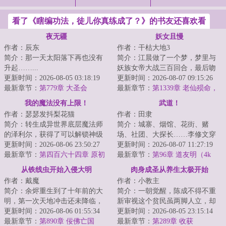
看了《瞎编功法，徒儿你真练成了？》的书友还喜欢看
夜无疆
妖女且慢
作者：辰东
作者：干枯大地3
简介：那一天太阳落下再也没有
简介：江晨做了一个梦，梦里与
升起……...
妖族女帝大战三百回合，最后吻
更新时间：2026-08-05 03:18:19
了女帝。本来以为只是一场梦，
更新时间：2026-08-07 09:15:26
最新章节：
第779章 大圣会
没想到梦醒之后...
最新章节：
第1339章 老仙殒命，
黎榭扬名
我的魔法没有上限！
武道！
作者：瑟瑟发抖梨花猫
作者：田隶
简介：转生成异世界底层魔法师
简介：城寨、烟馆、花街、赌
的泽利尔，获得了可以解锁神级
场、社团、大探长……李修文穿
天赋技能的外挂。升到二级，即
更新时间：2026-08-06 23:50:27
越到了殖民政府统治下的香海，
更新时间：2026-08-07 11:27:19
可从以下天赋技...
最新章节：
第四百六十四章 原初
此世江湖余温尚在...
最新章节：
第96章 道友明（4k
强化
字，求月票）
从铁线虫开始入侵大明
肉身成圣从养生太极开始
作者：戴魔
作者：小教主
简介：余烬重生到了十年前的大
简介：一朝觉醒，陈成不得不重
明，第一次天地冲击还未降临，
新审视这个贫民虽两脚人立，却
万妖没有彻底复苏，倭寇还未彻
更新时间：2026-08-06 01:55:34
与待宰牲口无异的世界……人
更新时间：2026-08-05 23:15:14
底携百鬼登陆，...
最新章节：
第890章 佞佛亡国
祸，诡厄，天倾…...
最新章节：
第289章 收获