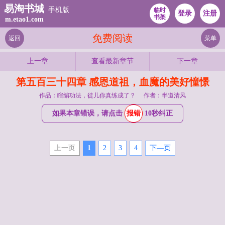
易淘书城
手机版
临时
登录
注册
书架
m.etao1.com
免费阅读
返回
菜单
上一章
查看最新章节
下一章
第五百三十四章 感恩道祖，血魔的美好憧憬
作品：瞎编功法，徒儿你真练成了？
作者：半道清风
如果本章错误，请点击
报错
10秒纠正
上一页
1
2
3
4
下—页