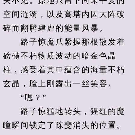
失不见。原地只留下尚未平复的
空间涟漪，以及高塔内因大阵破
碎而翻腾肆虐的能量风暴。
　　路子惊魔爪紧握那根散发着
磅礴不朽物质波动的暗金色晶
柱，感受着其中蕴含的海量不朽
玄晶，脸上刚露出一丝笑容。
　　“嗯？”
　　路子惊猛地转头，猩红的魔
瞳瞬间锁定了陈斐消失的位置。