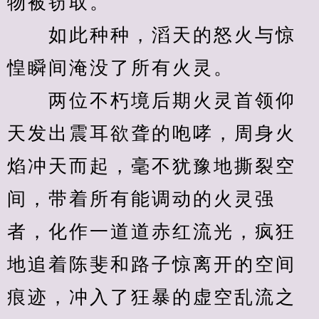
物被窃取。
　　如此种种，滔天的怒火与惊
惶瞬间淹没了所有火灵。
　　两位不朽境后期火灵首领仰
天发出震耳欲聋的咆哮，周身火
焰冲天而起，毫不犹豫地撕裂空
间，带着所有能调动的火灵强
者，化作一道道赤红流光，疯狂
地追着陈斐和路子惊离开的空间
痕迹，冲入了狂暴的虚空乱流之