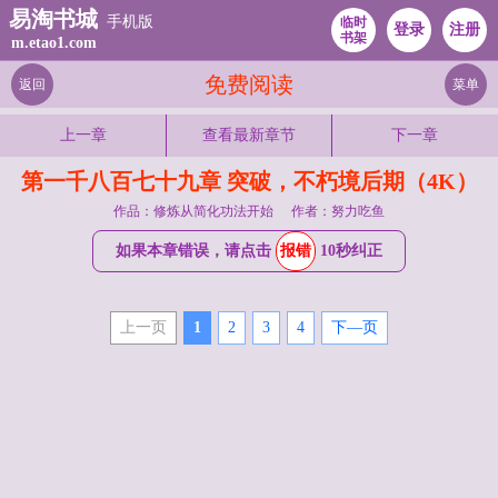
易淘书城
手机版
临时
登录
注册
书架
m.etao1.com
免费阅读
返回
菜单
上一章
查看最新章节
下一章
第一千八百七十九章 突破，不朽境后期（4K）
作品：修炼从简化功法开始
作者：努力吃鱼
如果本章错误，请点击
报错
10秒纠正
上一页
1
2
3
4
下—页