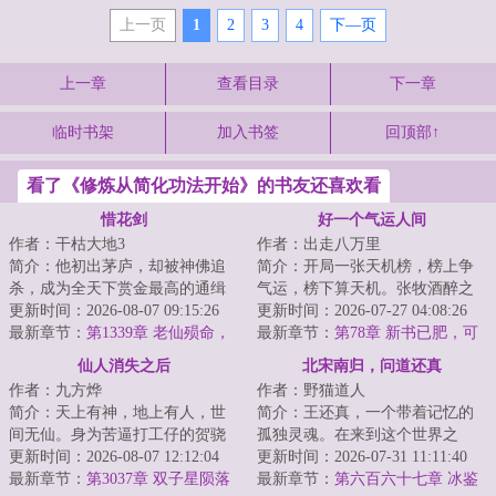
上一页
1
2
3
4
下—页
上一章
查看目录
下一章
临时书架
加入书签
回顶部↑
看了《修炼从简化功法开始》的书友还喜欢看
惜花剑
好一个气运人间
作者：干枯大地3
作者：出走八万里
简介：他初出茅庐，却被神佛追
简介：开局一张天机榜，榜上争
杀，成为全天下赏金最高的通缉
气运，榜下算天机。张牧酒醉之
犯。他本心善良，却遭小人诬
更新时间：2026-08-07 09:15:26
间，穿越到了这个聚气运，修武
更新时间：2026-07-27 04:08:26
陷，阴差阳错地当...
最新章节：
第1339章 老仙殒命，
道的世界。有人...
最新章节：
第78章 新书已肥，可
黎榭扬名
宰
仙人消失之后
北宋南归，问道还真
作者：九方烨
作者：野猫道人
简介：天上有神，地上有人，世
简介：王还真，一个带着记忆的
间无仙。身为苦逼打工仔的贺骁
孤独灵魂。在来到这个世界之
穿越为本界的官二代，原以为就
更新时间：2026-08-07 12:12:04
后，亲眼目睹了金人屠村。他和
更新时间：2026-07-31 11:11:40
此开启锦衣玉食...
最新章节：
第3037章 双子星陨落
来送饭的少女侥幸...
最新章节：
第六百六十七章 冰鉴