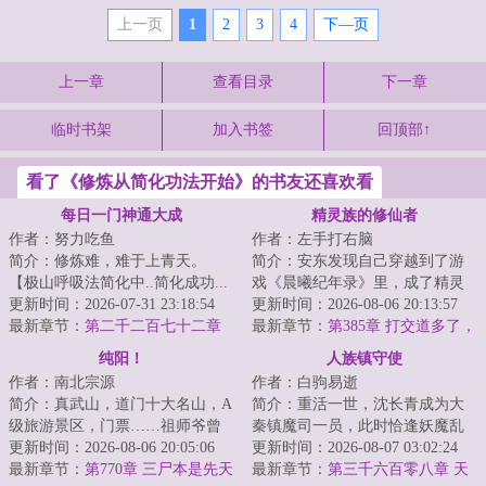
上一页
1
2
3
4
下—页
上一章
查看目录
下一章
临时书架
加入书签
回顶部↑
看了《修炼从简化功法开始》的书友还喜欢看
每日一门神通大成
精灵族的修仙者
作者：努力吃鱼
作者：左手打右脑
简介：修炼难，难于上青天。
简介：安东发现自己穿越到了游
【极山呼吸法简化中..简化成功...
戏《晨曦纪年录》里，成了精灵
极山呼吸法→呼吸!】陈斐深吸了
更新时间：2026-07-31 23:18:54
族的一员。好消息：长生种，寿
更新时间：2026-08-06 20:13:57
一口气。【极...
最新章节：
第二千二百七十二章
命悠久。坏消息...
最新章节：
第385章 打交道多了，
至强者
自然就了解了
纯阳！
人族镇守使
作者：南北宗源
作者：白驹易逝
简介：真武山，道门十大名山，A
简介：重活一世，沈长青成为大
级旅游景区，门票……祖师爷曾
秦镇魔司一员，此时恰逢妖魔乱
预言：真武传道七十三，因凡应
更新时间：2026-08-06 20:05:06
世，诡怪猖獗斩杀幽级诡怪，十
更新时间：2026-08-07 03:02:24
劫后人参。“...
最新章节：
第770章 三尸本是先天
三太保横练功提...
最新章节：
第三千六百零八章 天