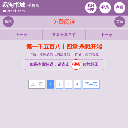
易淘书城
手机版
临时
登录
注册
书架
m.etao1.com
免费阅读
返回
菜单
上一章
查看最新章节
下一章
第一千五百八十四章 杀戮开端
作品：修炼从简化功法开始
作者：努力吃鱼
如果本章错误，请点击
报错
10秒纠正
上一页
1
2
3
4
下—页