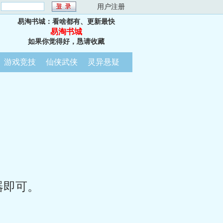
：
用户注册
易淘书城：看啥都有、更新最快
易淘书城
如果你觉得好，恳请收藏
游戏竞技
仙侠武侠
灵异悬疑
器即可。