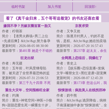
临时书架
加入书签
回顶部↑
看了《真千金归来，五个哥哥追着宠》的书友还喜欢看
嫌我不孕？另嫁京圈首富一胎又
京夜求荣
作者：柠萌茶
作者：又争又抢
一胎
简介：【渣男火葬场+男二上位
简介：陈逐月钓男人，钓的不是
+先虐后爽】&lt;br/&gt;努力备孕
钱，是权。&lt;br/&gt;她在拍卖场
三年，江婉音终于怀孕，却发现
更新时间：2026-08-05 08:30:00
上，故意勾他，引他。&lt;br/&gt;
更新时间：2026-07-20 16:57:43
自己和丈夫陆...
最新章节：
第481章 她是个不错的
雨夜又湿...
最新章节：
第237章 赵太太，余生
结婚对象
有你，请多指教
狂龙出狱
全网黑上恋综后，我爆红了
作者：寿无疆
作者：青史上
简介：五年前，叶风受继母陷
简介：【娱乐圈+恋综直播+发疯
害，被关进了全世界最恐怖的监
文学+嘴替女主+黑红逆袭+甜宠爽
狱，借那些犯人之手，置他于死
更新时间：2026-07-31 23:06:53
文】&lt;br/&gt;十八线女明星宋尔
更新时间：2026-08-07 12:45:20
地。监狱内关押着...
最新章节：
第三千九十四章 不死
尔被公司塞...
最新章节：
第173章 您这么叫，我
神效
不配
重生大灾年，空间囤粮旺全家
惊悚游戏：疯批美人在线拐邪神
作者：灼漪
作者：奶牛熊
简介：重生+神笔空间+神医+小狼
简介：&lt;br/&gt;诡异降临，病殃
狗+甜甜恋爱生死一瞬重生十岁，
子南溪被抽中参加“惊悚游戏”，全