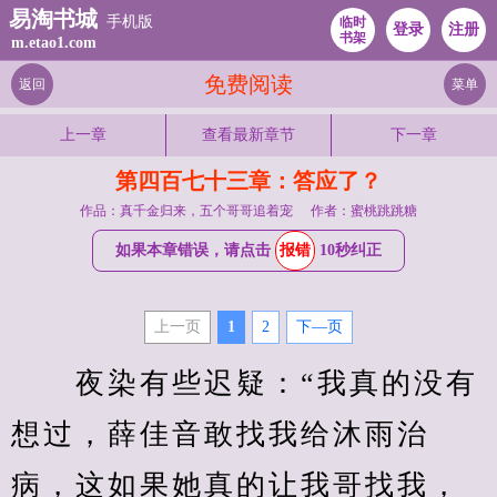
易淘书城
手机版
临时
登录
注册
书架
m.etao1.com
免费阅读
返回
菜单
上一章
查看最新章节
下一章
第四百七十三章：答应了？
作品：真千金归来，五个哥哥追着宠
作者：蜜桃跳跳糖
如果本章错误，请点击
报错
10秒纠正
上一页
1
2
下—页
　　夜染有些迟疑：“我真的没有
想过，薛佳音敢找我给沐雨治
病，这如果她真的让我哥找我，